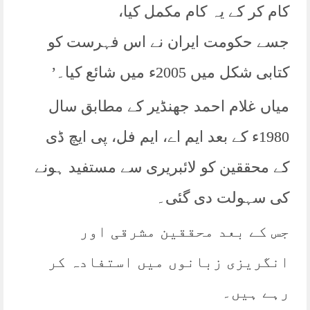
کام کر کے یہ کام مکمل کیا،
جسے حکومت ایران نے اس فہرست کو
کتابی شکل میں 2005ء میں شائع کیا۔’
میاں غلام احمد جھنڈیر کے مطابق سال
1980ء کے بعد ایم اے، ایم فل، پی ایچ ڈی
کے محققین کو لائبریری سے مستفید ہونے
کی سہولت دی گئی۔
جس کے بعد محققین مشرقی اور
انگریزی زبانوں میں استفادہ کر
رہے ہیں۔