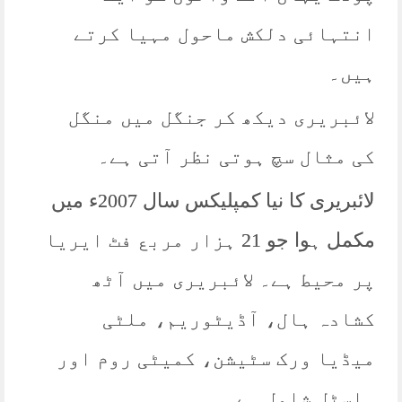
انتہائی دلکش ماحول مہیا کرتے
ہیں۔
لائبریری دیکھ کر جنگل میں منگل
کی مثال سچ ہوتی نظر آتی ہے۔
لائبریری کا نیا کمپلیکس سال 2007ء میں
مکمل ہوا جو 21 ہزار مربع فٹ ایریا
پر محیط ہے۔ لائبریری میں آٹھ
کشادہ ہال، آڈیٹوریم، ملٹی
میڈیا ورک سٹیشن، کمیٹی روم اور
ہاسٹل شامل ہے۔