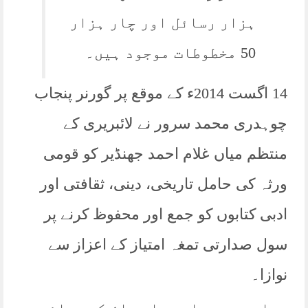
ہزار رسائل اور چار ہزار
50 مخطوطات موجود ہیں۔
14 اگست 2014ء کے موقع پر گورنر پنجاب
چوہدری محمد سرور نے لائبریری کے
منتظم میاں غلام احمد جھنڈیر کو قومی
ورثہ کی حامل تاریخی، دینی، ثقافتی اور
ادبی کتابوں کو جمع اور محفوظ کرنے پر
سول صدارتی تمغہ امتیاز کے اعزاز سے
نوازا۔