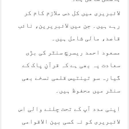
لائبریری میں کل دس ملازم کام کر
رہے ہیں۔ جن میں لائبریرین، نائب
قاصد، مالی شامل ہیں۔
مسعود احمد ریسرچ سنٹر کی بڑی
سعادت یہ بھی ہے کہ قرآنِ پاک کے
گیارہ سو تینتیس قلمی نسخے بھی
سنٹر میں محفوظ ہیں۔
اپنی مدد آپ کے تحت چلنے والی اس
لائبریری کو نہ کسی بین الاقوامی