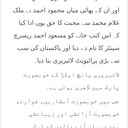
اور ان کے بھائی میاں محمود احمد نے ملک
غلام محمد سے محبت کا حق یوں ادا کیا
کہ اس کتب خانے کو مسعود احمد ریسرچ
سینٹر کا نام دے دیا اور پاکستان کی سب
سے بڑی پرائیویٹ لائبریری بنا دیا۔
لائبریری پانچ ایکڑ کے خوبصورت
پارک میں گھری ہوئی ہے۔
جس میں خوبصورت آبشاریں، فوارے،
خوبصورت آرائشی اور زیبائشی
پودے یہاں آنے والوں کو ایک