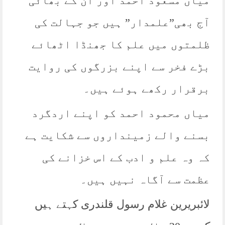
میاں مسعود احمد اور ان کے بھائی
آج بھی”علمدار” ہیں جو جہالت کی
ظلمتوں میں علم کا جھنڈا اٹھائے
بڑے فخر سے اپنے بزرگوں کی روایت
برقرار رکھے ہوئے ہیں۔
میاں محمود احمد کو اپنے اردگرد
بسنے والے زمینداروں سے شکایت ہے
کہ وہ علم و ادب کے اس خزانے کی
عظمت سے آگاہ نہیں ہیں۔
لائبریرین غلام رسول قلندری کہتے ہیں