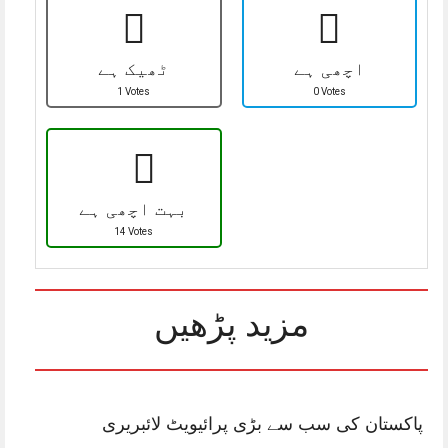
اچھی ہے
ٹھیک ہے
1 Votes
0 Votes
بہت اچھی ہے
14 Votes
مزید پڑھیں
پاکستان کی سب سے بڑی پرائیویٹ لائبریری