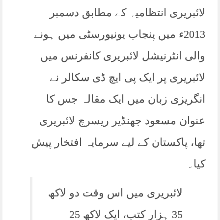
لائبریری انتظامیہ کے مطابق دسمبر
2013ء میں پنجاب یونیورسٹی میں ہونے
والی انٹرنیشل لائبریری کانفرنس میں
لائبریری پر ایک پی ایچ ڈی سکالر نے
انگریزی زبان میں ایک مقالہ جس کا
عنوان مسعود جھنڈیر ریسرچ لائبریری
تھا، پاکستان کے لیے سرمایہ افتخار پیش
کیا۔
لائبریری میں اس وقت دو لاکھ
35 ہزار کتب، ایک لاکھ 25