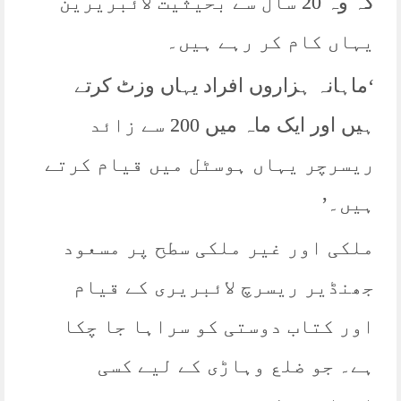
کہ وہ 20 سال سے بحیثیت لائبریرین
یہاں کام کر رہے ہیں۔
‘ماہانہ ہزاروں افراد یہاں وزٹ کرتے
ہیں اور ایک ماہ میں 200 سے زائد
ریسرچر یہاں ہوسٹل میں قیام کرتے
ہیں۔’
ملکی اور غیر ملکی سطح پر مسعود
جھنڈیر ریسرچ لائبریری کے قیام
اور کتاب دوستی کو سراہا جا چکا
ہے۔ جو ضلع وہاڑی کے لیے کسی