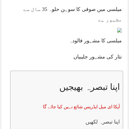
میلسی میں صوفی کا سوہن حلوہ 35 سال سے
مشہور ہے
میلسی کا مشہور فالودہ
نثار کی مشہور جلیبیاں
اپنا تبصرہ بھیجیں
آپکا ای میل ایڈریس شائع نہیں کیا جائے گا
اپنا تبصرہ لکھیں