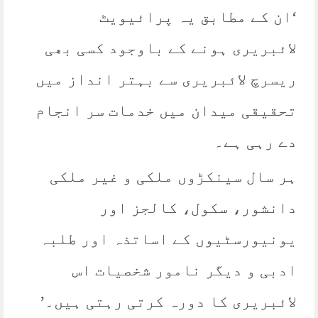
‘ان کے مطابق یہ پرائیویٹ
لائبریری ہونے کے باوجود کسی بھی
ریسرچ لائبریری سے بہتر انداز میں
تحقیقی میدان میں خدمات سر انجام
دے رہی ہے۔
ہر سال سینکڑوں ملکی و غیر ملکی
دانشور، سکول، کالجز اور
یونیورسٹیوں کے اساتذہ اور طلبہ
ادبی و دیگر نامور شخصیات اس
لائبریری کا دورہ کرتی رہتی ہیں۔’