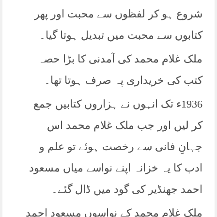
شروع ہو کر لفظوں سے محبت اور پھر
کتابوں سے محبت میں تبدیل ہوتا گیا۔
ملک غلام محمد کی آمدنی کا بڑا حصہ
کتب کی خریداری پہ صرف ہوتا تھا۔
1936ء تک انہوں نے ہزاروں کتابیں جمع
کر لیں اور جب ملک غلام محمد اس
جہانِ فانی سے رخصت ہوئے تو علم و
ادب کا یہ خزانہ اپنے نواسے میاں مسعود
احمد جھنڈیر کی گود میں ڈال گئے۔
ملک غلام محمد کے نواسوں مسعود احمد