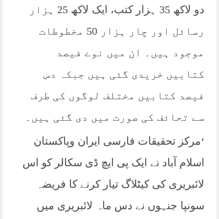
دو لاکھ 35 ہزار کتب، ایک لاکھ 25 ہزار
رسائل اور چار ہزار 50 مخطوطات
موجود ہیں۔ ان میں نوے فیصد
کتابیں خریدی گئی ہیں جبکہ دس
فیصد کتابیں مختلف لوگوں کی طرف
سے تحائف کی صورت میں دی گئی ہیں۔
‘مرکز تحقیقات فارسی ایران وپاکستان
اسلام آباد نے ایک پی ایچ ڈی سکالر کو اس
لائبریری کی کیٹلاگ تیار کرنے کا فریضہ
سونپا جنہوں نے دس ماہ لائبریری میں