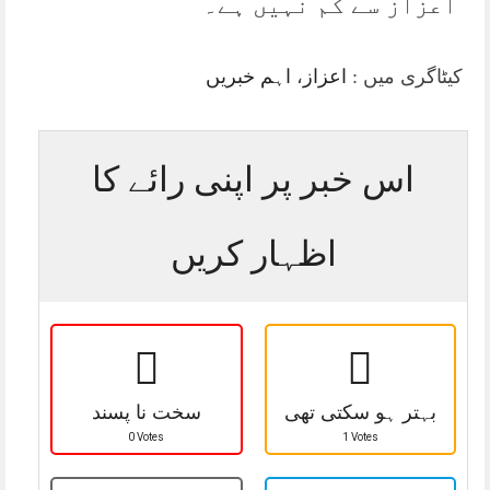
اعزاز سے کم نہیں ہے۔
کیٹاگری میں :
اعزاز
،
اہم خبریں
اس خبر پر اپنی رائے کا
اظہار کریں
بہتر ہو سکتی تھی
سخت نا پسند
0 Votes
1 Votes