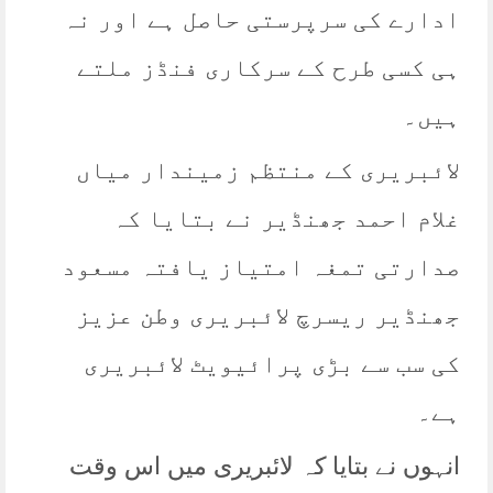
ادارے کی سرپرستی حاصل ہے اور نہ
ہی کسی طرح کے سرکاری فنڈز ملتے
ہیں۔
لائبریری کے منتظم زمیندار میاں
غلام احمد جھنڈیر نے بتایا کہ
صدارتی تمغہ امتیاز یافتہ مسعود
جھنڈیر ریسرچ لائبریری وطن عزیز
کی سب سے بڑی پرائیویٹ لائبریری
ہے۔
انہوں نے بتایا کہ لائبریری میں اس وقت