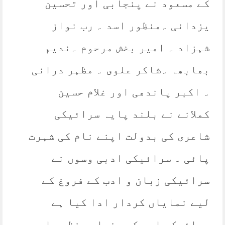
کے مسعود نے پنجابی اور تحسین
یزدانی ۔منظور اسد ۔ رب نواز
شہزاد ۔ امیر بخش مرحوم ۔ندیم
بھابھہ ۔شاکر علوی ۔ مظہر درانی
۔ اکبر پاندھی اور غلام حسین
کملانے نے بلند پایہ سرائیکی
شاعری کی بدولت اپنے نام کی شہرت
پائی ۔ سرائیکی ادبی وسوں نے
سرائیکی زبان و ادب کے فروغ کے
لیے نمایاں کردار ادا کیا ہے
سرائیکی ادب کی بنیاد منظور اسد