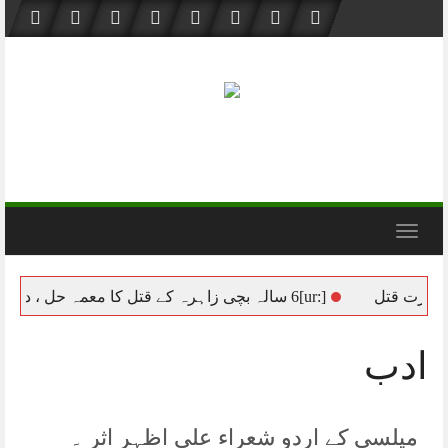
Skip
to
content
Toggle navigation
ت قتل
[:ur]6 سالہ بچی زاہرہ کے قتل کا معمہ حل ، درندہ صفت مجرم محمد آصف گرفتار[:]
ادب
میلسی کے اردو شعراء علی اظہر اثر ۔