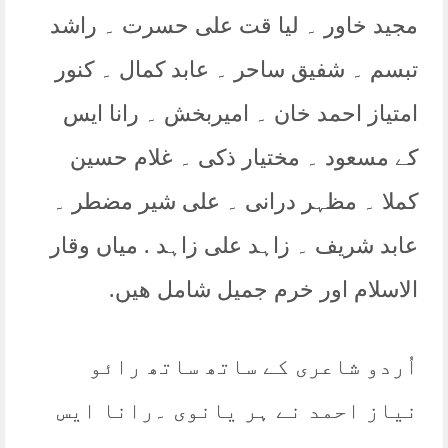
مجید خاور ۔ لیا قت علی حسرت ۔ راشد
تبسم ۔ شفیق ساحر ۔ عابد کمال ۔ کنور
امتیاز احمد خان ۔ امیربخش ۔ رانا ایس
کے مسعود ۔ مختیار ذکی ۔ غلام حسین
کملا ۔ مظہر درانی ۔ علی شیر مضطر ۔
عابد شریف ۔ زاہد علی زاہد . میاں وقار
الاسلام اور خرم جمیل شامل ھیں.
اُردو شاعری کے ساتھ ساتھ رائو
نیاز احمد نے ہر یانوی ۔رانا ایس