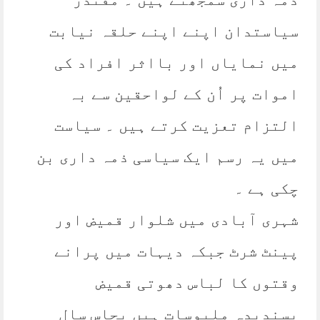
سیاستدان اپنے اپنے حلقہ نیابت
میں نمایاں اور بااثر افراد کی
اموات پر اُن کے لواحقین سے بہ
التزام تعزیت کرتے ہیں ۔ سیاست
میں یہ رسم ایک سیاسی ذمہ داری بن
چکی ہے ۔
شہری آبادی میں شلوار قمیض اور
پینٹ شرٹ جبکہ دیہات میں پرانے
وقتوں کا لباس دھوتی قمیض
پسندیدہ ملبوسات ہیں پچاس سال