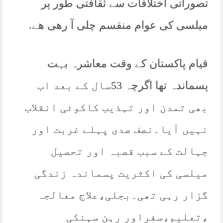
تصوراتی اختلافات سے ثقافتی طور پر
میلسی کی عوام منقسم چلی آ رھی ھے.
قیام پاکستان کے وقت معاشرہ بہت
پسماندہ تھا اگرچہ 53سال کے بعد اب
بھی تمدن اور تہذیب کاکوئی انقلاب
نہیں آیا۔نصف صدی پہلے غربت اور
جہالت کے سبب قصبہ اور تحصیل
میلسی کی اکثریت پسماندہ زندگی
گزار رہی تھی۔بجلی،علاج معالجہ
،تعلیم،سفراور رہن سہنکی