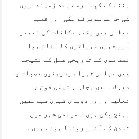
بننے کے کچھ عرصے بعد زمینداروں
کی حالت سدھرنے لگی اور قصبہ
میلسی میں پختہ مکانات کی تعمیر
اور شہری سہولتوں کا آغاز ہوا
نصف صدی کے تاریخی عمل کے نتیجے
میں میلسی شہرا دردرجنوں قصبات و
دیہات میں بجلی ، ٹیلی فون ،
تعلیم ، اور دوسری شہری سہولتیں
پہنچ چکی ہیں ۔ میلسی شہر میں
تمدن کے آثار رونما ہوئے ہیں ۔