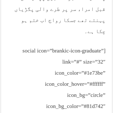
قبل امراء سر پر طرے والی پگڑیاں
پہنتے تھے جسکا رواج اب ختم ہو
چکا ہے۔
[social icon=”brankic-icon-graduate”
link=”#” size=”32″
icon_color=”#1e73be”
icon_color_hover=”#ffffff”
icon_bg=”circle”
icon_bg_color=”#81d742″