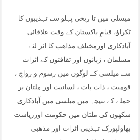
میسلی میں تا ریخی پہلو سے تہذیبوں کا
ٹکراؤ، قیامِ پاکستان کے وقت علاقائی
آبادکاری اورمختلف مذاھب کا اثر لئے
مسلمان ، زبانوں اور ثقافتوں کے اثرات
سے میلسی کے لوگوں میں رسوم و رواج ،
قومیت ، ذات پات ، لسانیت اور ملتان پر
حملے کے نتیجہ میں میلسی میں آبادکاری
سکھوں کی ملتان میں حکومت اورریاست
بھاولپورکے تہذیبی اثرات اور مذھبی