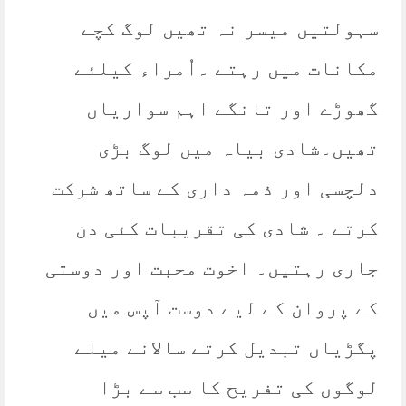
سہولتیں میسر نہ تھیں لوگ کچے
مکانات میں رہتے ۔اُمراء کیلئے
گھوڑے اور تانگے اہم سواریاں
تھیں۔شادی بیاہ میں لوگ بڑی
دلچسی اور ذمہ داری کے ساتھ شرکت
کرتے ۔ شادی کی تقریبات کئی دن
جاری رہتیں۔ اخوت محبت اور دوستی
کے پروان کے لیے دوست آپس میں
پگڑیاں تبدیل کرتے سالانے میلے
لوگوں کی تفریح کا سب سے بڑا