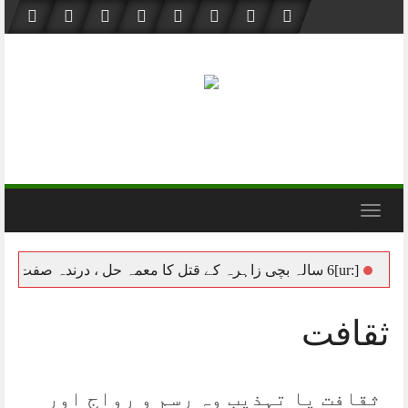
Skip
to
content
Toggle navigation
 زاہرہ کے قتل کا معمہ حل ، درندہ صفت مجرم محمد آصف گرفتار[:]
ثقافت
ثقافت یا تہذیب وہ رسم و رواج اور