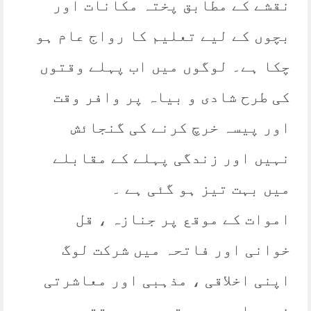
نقشے کے مطابق پختہ مکانات اور
بچوں کے لیے تعلیم کا رواج عام ہو
چکا ہے۔ لوگوں میں اب پہلے وقتوں
کی طرح شادی و بیاہ پر وافر وقت
اور پیسہ خرچ کرنے کی گنجائش
نہیں اور زندگی پہلے کے مقابلے
میں بہت تیز ہو گئی ہے ۔
اموات کے موقع پر جنازہ ، قل
خوانی اور فاتحہ میں شرکت لوگ
اپنی اخلاقی ، مذہبی اور معاشرتی
ذمہ داری سمجھتے ہیں ۔ مقتدر