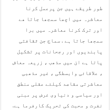
طور طریقے ہیں جن پرعمل کرنا
معاشرہ میں اچھا سمجھا جاتا ھے
اور ترک کرنا معاشرہ میں برا
سمجھا جاتا ہے . سماج جن ثقافتی
پابندیوں اور رجحانات پر تشکیل
پاتا ہے ان میں مذھب ، زریعہ معاش
، علاقائی وابسطگی ، غیر مذھبی
معاشرتی مقاصد کیلئے عقلی منطق
اور سیاسی و دنیاوی غرض پر مبنی
نفرت و محبت کی تحریک کارفرما ہے.