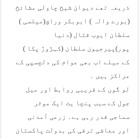
ذریعہ تھے دیوان شیخ چاولی مشائخ
(بورے والہ ) ابوبکر وراق(میلسی )
سلطان ایوب قتال (دنیا
پور)پیرجیون سلطان (کہڑوڑ پکا )
کے میلے اب بھی عوام کی دلچسپی کے
مراکز ہیں ۔
لو گوں کے قریبی روابط اور میل
جول کے سبب پنچا یت ایک موثر
سماجی قدر رہی ہے۔ زرعی آمدنی
اور معاشی ترقی کی بدولت پاکستان