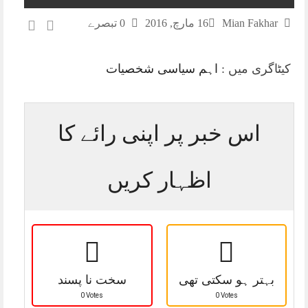
Mian Fakhar
16 مارچ, 2016
0 تبصرے
کیٹاگری میں :
اہم سیاسی شخصیات
اس خبر پر اپنی رائے کا
اظہار کریں
بہتر ہو سکتی تھی
سخت نا پسند
0 Votes
0 Votes