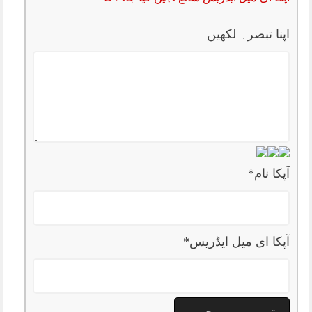
اپنا تبصرہ لکھیں
آپکا نام
*
آپکا ای میل ایڈریس
*