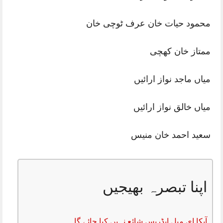
محمود حیات خان عرف ٹوچی خان
ممتاز خان کھچی
میاں ماجد نواز ارائیں
میاں خالق نواز ارائیں
سعید احمد خان منیس
اپنا تبصرہ بھیجیں
آپکا ای میل ایڈریس شائع نہیں کیا جائے گا