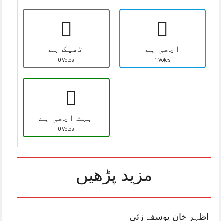
اچھی ہے
ٹھیک ہے
0 Votes
1 Votes
بہت اچھی ہے
0 Votes
مزید پڑھیں
اظہر خان یوسف زئی