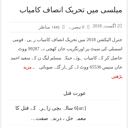
میلسی میں تحریک انصاف کامیاب
2 اگست, 2018
0 تبصرے
مناظر
1445
جنرل الیکشن 2018 میں تحریک انصاف کامیاب رہی . قومی
اسمبلی کی سیٹ پر اورنگزیب خان کھچی نے 99287 ووٹ
حاصل کر کے کامیاب ہوئے جبکہ مسلم لیگ ن کے سعید احمد
خان منیس 65536 ووٹ لے کرہار گئے صوبائی
مزید
پڑھیں
عورت قتل
[:ur]6 سالہ بچی زاہرہ کے قتل کا
معمہ حل ، درندہ صفت…