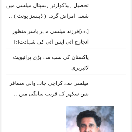
تحصیل ہیڈکوارٹر ہسپتال میلسی میں
شعبہ امراض گردہ ( ڈیلسز یونٹ )…
[:ur]فرزند میلسی مہر یاسر منظور
انچارج آئی ایس آئی کی شہادت[:]
پاکستان کی سب سے بڑی پرائیویٹ
لائبریری
میلسی سے کراچی جانے والی مسافر
بس سکھر کے قریب سانگی میں…