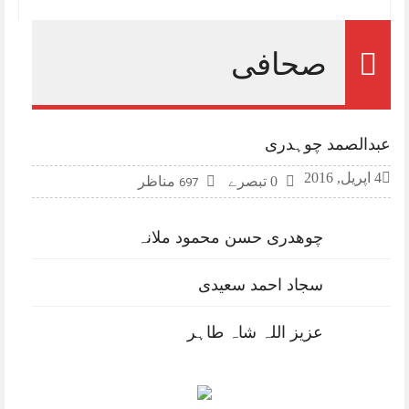
صحافی
عبدالصمد چوہدری
4 اپریل, 2016
0 تبصرے
مناظر
697
چوھدری حسن محمود ملانہ
سجاد احمد سعیدی
عزیز اللہ شاہ طاہر