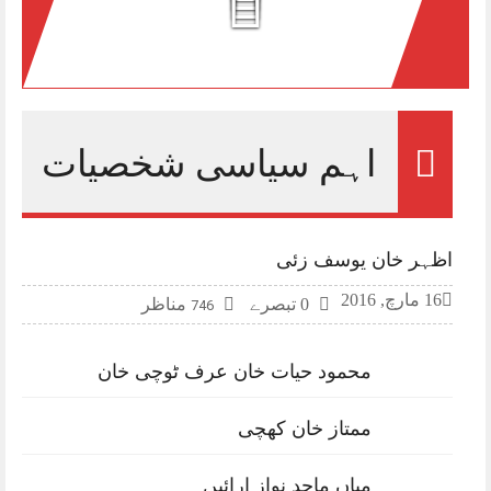
اہم سیاسی شخصیات
اظہر خان یوسف زئی
16 مارچ, 2016
0 تبصرے
مناظر
746
محمود حیات خان عرف ٹوچی خان
ممتاز خان کھچی
میاں ماجد نواز ارائیں