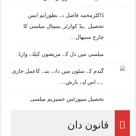
ڈاکٹرمحمد فاضل نے بطورایم ایس
تحصیل ہیڈ کوارٹرہسپتال میلسی کا
چارج سنبھال…
میلسی میں دل کے مریضوں کیلئے وارڈ
گندم کے سٹوں میں دانے بننے کاعمل جاری
ہے اس لیے بارش…
تحصیل سپورٹس جمنیزیم میلسی
قانون دان