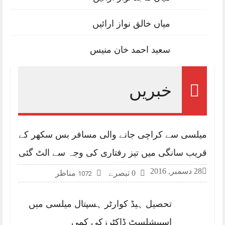
میاں خالق نواز ارائیں
سعید احمد خان منیس
خبریں
میلسی سے کراچی جانے والی مسافر بس سکھر کے
قریب سانگی میں تیز رفتاری کی وجہ سے الٹ گئی
28 دسمبر, 2016
0 تبصرے
مناظر
1072
تحصیل ہیڈ کوارٹر ہسپتال میلسی میں
اسپیشلسٹ ڈاکٹرزکی کمی