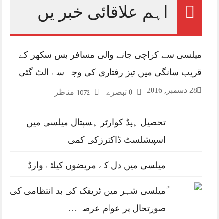
اہم علاقائی خبر یں
میلسی سے کراچی جانے والی مسافر بس سکھر کے
قریب سانگی میں تیز رفتاری کی وجہ سے الٹ گئی
28 دسمبر, 2016
0 تبصرے
مناظر
1072
تحصیل ہیڈ کوارٹر ہسپتال میلسی میں
اسپیشلسٹ ڈاکٹرزکی کمی
میلسی میں دل کے مریضوں کیلئے وارڈ
ًمیلسی شہر میں ٹریفک کی بد انتظامی کی
صورتحال پر عوام عرصہ…