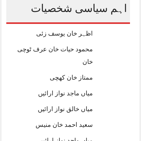
اہم سیاسی شخصیات
اظہر خان یوسف زئی
محمود حیات خان عرف ٹوچی
خان
ممتاز خان کھچی
میاں ماجد نواز ارائیں
میاں خالق نواز ارائیں
سعید احمد خان منیس
میاں واجد نواز ارائیں