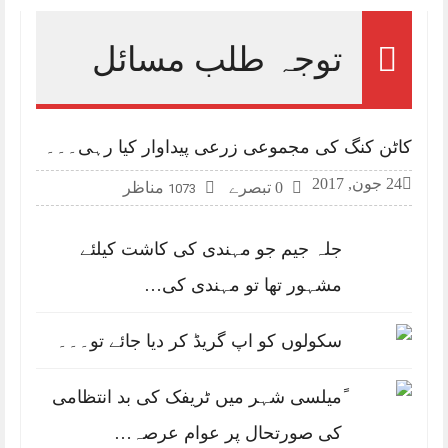
توجہ طلب مسائل
کاٹن کنگ کی مجموعی زرعی پیداوار کیا رہی۔۔۔
24 جون, 2017
0 تبصرے
مناظر
1073
جلہ جیم جو مہندی کی کاشت کیلئے
مشہور تھا تو مہندی کی…
سکولوں کو اپ گریڈ کر دیا جائے تو۔۔۔
ًمیلسی شہر میں ٹریفک کی بد انتظامی
کی صورتحال پر عوام عرصہ…